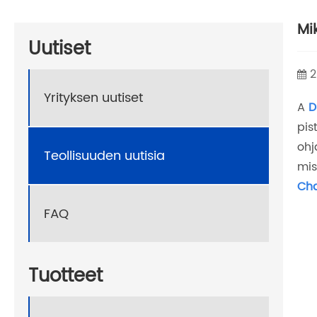
Mi
Uutiset
2
Yrityksen uutiset
A
D
pis
ohj
Teollisuuden uutisia
mis
Ch
FAQ
Tuotteet