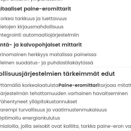
itaaliset paine-eromittarit
Korkea tarkkuus ja luettavuus
Tietojen kirjausmahdollisuus
ntegrointi automaatiojärjestelmiin
tä- ja kalvopohjaiset mittarit
Erinomainen herkkyys matalissa paineissa
Yleinen suodatus- ja puhdastilakäytössä
ollisuusjärjestelmien tärkeimmät edut
ttämällä korkealaatuista
Paine-eromittari
tarjoaa mitat
Järjestelmän tehottomuuden varhainen havaitseminen
Vähentyneet ylläpitokustannukset
Parempi turvallisuus ja vaatimustenmukaisuus
Optimoitu energiankulutus
mialoilla, joilla seisokit ovat kalliita, tarkka paine-eron