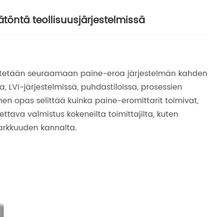
ätöntä teollisuusjärjestelmissä
 käytetään seuraamaan paine-eroa järjestelmän kahden
a, LVI-järjestelmissä, puhdastiloissa, prosessien
nen opas selittää kuinka paine-eromittarit toimivat,
ettava valmistus kokeneilta toimittajilta, kuten
tarkkuuden kannalta.