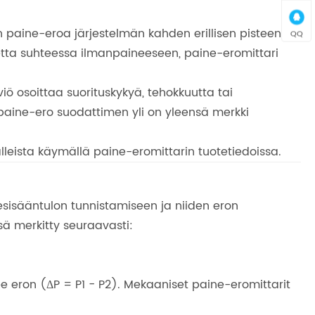
n paine-eroa järjestelmän kahden erillisen pisteen
QQ
inetta suhteessa ilmanpaineeseen, paine-eromittari
iö osoittaa suorituskykyä, tehokkuutta tai
 paine-ero suodattimen yli on yleensä merkki
lleista käymällä paine-eromittarin tuotetiedoissa.
sisääntulon tunnistamiseen ja niiden eron
sä merkitty seuraavasti:
e eron (ΔP = P1 − P2). Mekaaniset paine-eromittarit