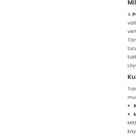
Mi
A
P
väl
ver
Täm
tur
tuk
Löy
Ku
Toi
muu
Mit
käy