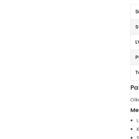
S
S
L
P
T
Pa
Oik
Me
U
S