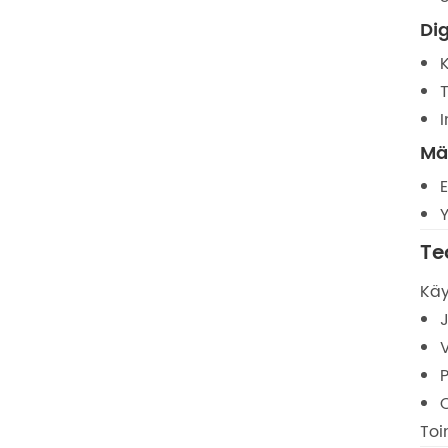
Dig
I
Män
Te
Käy
Toi