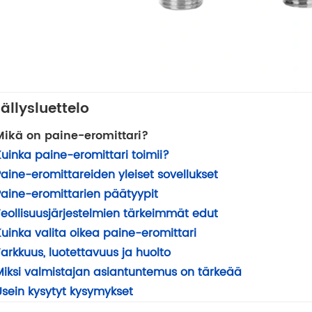
sällysluettelo
Mikä on paine-eromittari?
Kuinka paine-eromittari toimii?
Paine-eromittareiden yleiset sovellukset
Paine-eromittarien päätyypit
Teollisuusjärjestelmien tärkeimmät edut
Kuinka valita oikea paine-eromittari
arkkuus, luotettavuus ja huolto
Miksi valmistajan asiantuntemus on tärkeää
Usein kysytyt kysymykset