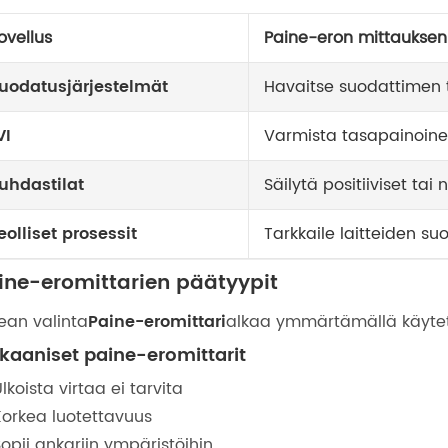
ovellus
Paine-eron mittauksen 
uodatusjärjestelmät
Havaitse suodattimen 
VI
Varmista tasapainoine
uhdastilat
Säilytä positiiviset tai
eolliset prosessit
Tarkkaile laitteiden suo
ine-eromittarien päätyypit
ean valinta
Paine-eromittari
alkaa ymmärtämällä käytett
kaaniset paine-eromittarit
lkoista virtaa ei tarvita
Korkea luotettavuus
opii ankariin ympäristöihin