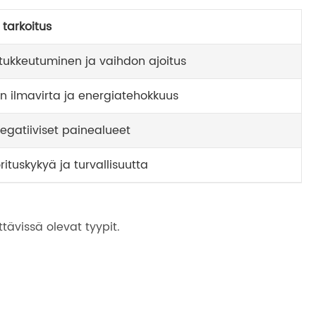
tarkoitus
tukkeutuminen ja vaihdon ajoitus
n ilmavirta ja energiatehokkuus
 negatiiviset painealueet
rituskykyä ja turvallisuutta
ävissä olevat tyypit.