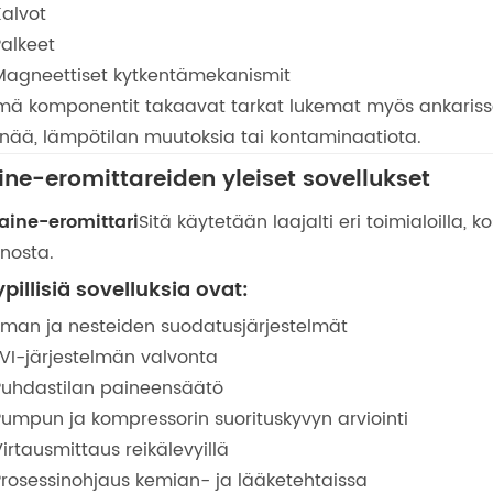
Kalvot
Palkeet
Magneettiset kytkentämekanismit
ä komponentit takaavat tarkat lukemat myös ankarissa t
inää, lämpötilan muutoksia tai kontaminaatiota.
ine-eromittareiden yleiset sovellukset
aine-eromittari
Sitä käytetään laajalti eri toimialoilla,
nosta.
pillisiä sovelluksia ovat:
Ilman ja nesteiden suodatusjärjestelmät
LVI-järjestelmän valvonta
Puhdastilan paineensäätö
Pumpun ja kompressorin suorituskyvyn arviointi
irtausmittaus reikälevyillä
Prosessinohjaus kemian- ja lääketehtaissa