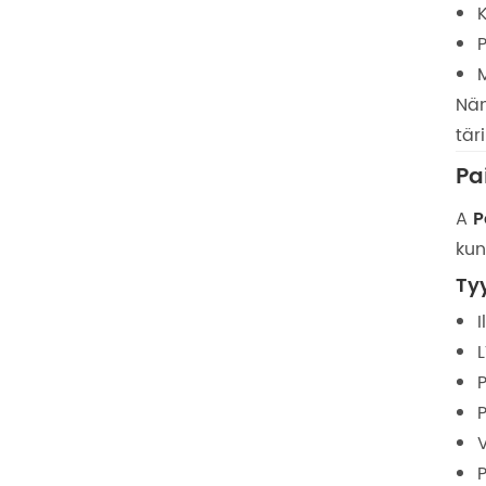
Näm
tär
Pa
A
P
kun
Tyy
V