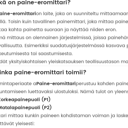
kä on paine-eromittari?
aine-eromittari
on laite, joka on suunniteltu mittaamaa
illä. Toisin kuin tavallinen painemittari, joka mittaa pa
taa kahta painetta suoraan ja näyttää niiden eron.
ä mittaus on olennainen järjestelmissä, joissa painehäv
vallisuutta. Esimerkiksi suodatusjärjestelmässä kasvava
keutumisesta tai saastumisesta.
dät yksityiskohtaisen yleiskatsauksen teollisuustason ma
inka paine-eromittari toimii?
mintaperiaate a
Paine-eromittari
perustuu kahden paine
ntamiseen luettavaksi ulostuloksi. Nämä tulot on yleen
Korkeapainepuoli (P1)
Matalapainepuoli (P2)
tari mittaa kunkin paineen kohdistaman voiman ja laske
ttävät yleisesti: