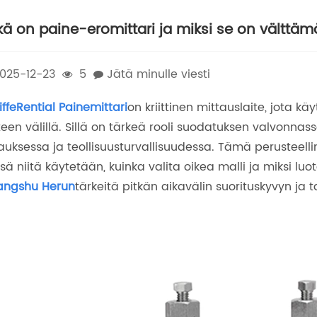
kä on paine-eromittari ja miksi se on välttäm
025-12-23
5
Jätä minulle viesti
iffe
Rential Painemittari
on kriittinen mittauslaite, jota
teen välillä. Sillä on tärkeä rooli suodatuksen valvonnass
auksessa ja teollisuusturvallisuudessa. Tämä perusteelli
sä niitä käytetään, kuinka valita oikea malli ja miksi luot
angshu Herun
tärkeitä pitkän aikavälin suorituskyvyn ja 