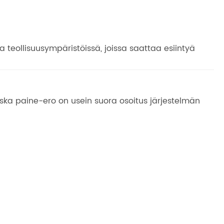
eollisuusympäristöissä, joissa saattaa esiintyä
 koska paine-ero on usein suora osoitus järjestelmän